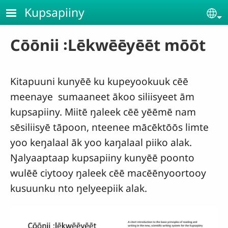
Skip to main content
Kupsapiiny
Se
Cōōnii ꞉Lēkwēēyēēt mōōt
Kitapuuni kunyēē ku kupeyookuuk cēē
meenaye sumaaneet ākoo siliisyeet ām
kupsapiiny. Miitē ŋaleek cēē yēēmē nam
sēsiliisyē tāpoon, nteenee mācēktōōs limte
yoo keŋalaal āk yoo kaŋalaal piiko alak.
Ŋalyaaptaap kupsapiiny kunyēē poonto
wulēē ciytooy ŋaleek cēē macēēnyoortooy
kusuunku nto ŋelyeepiik alak.