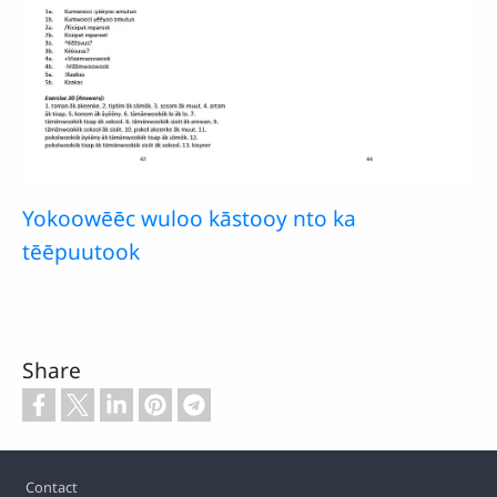
Yokoowēēc wuloo kāstooy nto ka
tēēpuutook
Share
Footer
Contact