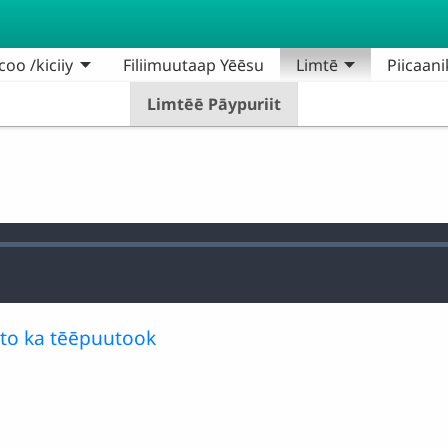
oo /kiciiy
Filiimuutaap Yēēsu
Limtē
Piicaani
Limtēē Pāypuriit
to ka tēēpuutook