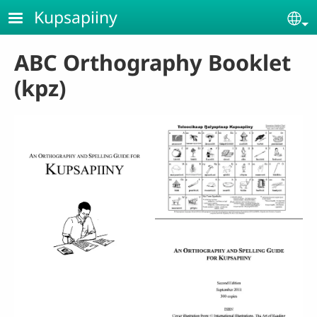
Skip to main content
Kupsapiiny
Se
ABC Orthography Booklet
(kpz)