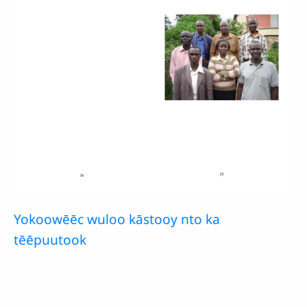
Yokoowēēc wuloo kāstooy nto ka
tēēpuutook